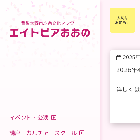
大切な
お知らせ
2025
2026
詳しく
主催公演
イベント・公演
文化
共催公演
美術
イベント
講座・カルチャースクール
利用の申し込み