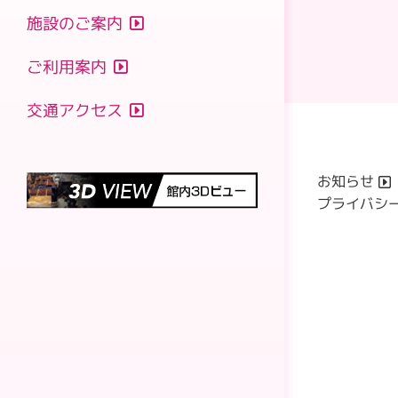
音楽
催し
利用前の準備
施設のご案内
エクササイズ
フロアマップ
利用にあたっての注意
大ホール
ご利用案内
施設利用料金
小ホール
2026年8月
附属設備利用料金
交通アクセス
2026年8月
楽屋・リハーサル室
2026年9月
施設の空き状況
2026年9月
その他諸室
2026年10月
車椅子でご来館のお客様へ
2026年10月
2026年11月
資料ダウンロード
お知らせ
2026年11月
2026年12月
プライバシ
2026年12月
2027年1月
2027年1月
2027年2月
2027年2月
チケット購入方法